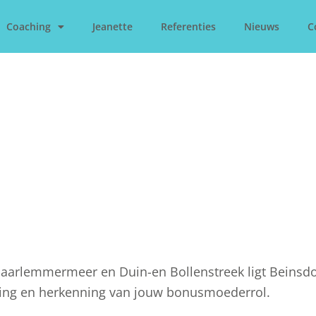
Coaching
Jeanette
Referenties
Nieuws
C
aarlemmermeer en Duin-en Bollenstreek ligt Beinsdo
ning en herkenning van jouw bonusmoederrol.