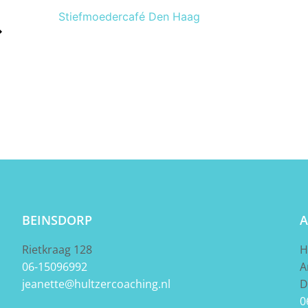
Stiefmoedercafé Den Haag
BEINSDORP
A
Rietkraag 128
H
06-15096992
A
jeanette@hultzercoaching.nl
D
0