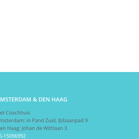
MSTERDAM & DEN HAAG
et Coachhuis
msterdam: in Pand Zuid, IJsbaanpad 9
en Haag: Johan de Wittlaan 3
6-15096992