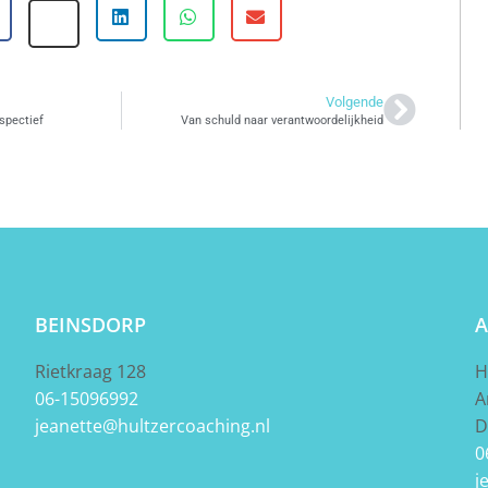
Volgende
spectief
Van schuld naar verantwoordelijkheid
BEINSDORP
A
Rietkraag 128
H
06-15096992
A
jeanette@hultzercoaching.nl
D
0
j