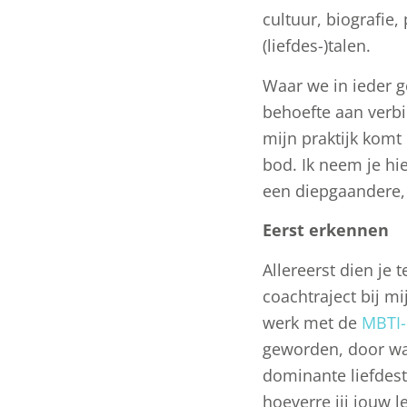
cultuur, biografie,
(liefdes-)talen.
Waar we in ieder ge
behoefte aan verbi
mijn praktijk komt 
bod. Ik neem je hi
een diepgaandere, 
Eerst erkennen
Allereerst dien je 
coachtraject bij mi
werk met de
MBTI-
geworden, door wa
dominante liefdesta
hoeverre jij jouw l