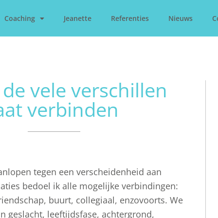
Coaching
Jeanette
Referenties
Nieuws
C
 de vele verschillen
aat verbinden
 aanlopen tegen een verscheidenheid aan
laties bedoel ik alle mogelijke verbindingen:
 vriendschap, buurt, collegiaal, enzovoorts. We
n geslacht, leeftijdsfase, achtergrond,