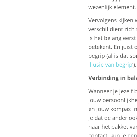
wezenlijk element.
Vervolgens kijken w
verschil dient zich
is het belang eerst
betekent. En juist
begrip (al is dat so
illusie van begrip
’).
Verbinding in ba
Wanneer je jezelf 
jouw persoonlijkh
en jouw kompas in 
je dat de ander oo
naar het pakket va
contact, kun je ee