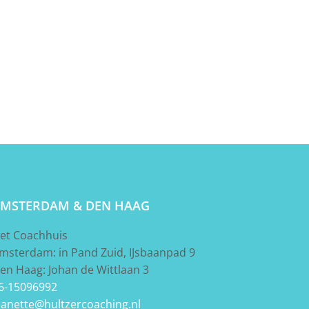
MSTERDAM & DEN HAAG
et Coachhuis
msterdam: in Pand Zuid, IJsbaanpad 9
en Haag: Johan de Wittlaan 3
6-15096992
eanette@hultzercoaching.nl