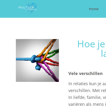
Home
Hoe je
l
Vele verschillen
In relaties kun je
verschillen. Met re
In liefde, familie,
variëren als mens i