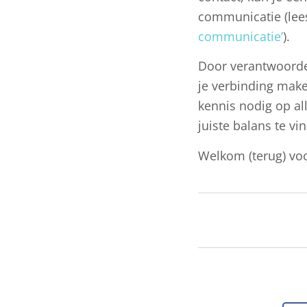
communicatie (lees 
communicatie’
).
Door verantwoorde
je verbinding make
kennis nodig op al
juiste balans te vi
Welkom (terug) vo