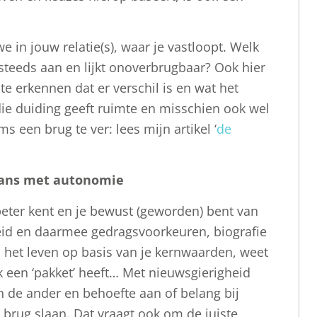
e in jouw relatie(s), waar je vastloopt. Welk
 steeds aan en lijkt onoverbrugbaar? Ook hier
 te erkennen dat er verschil is en wat het
 die duiding geeft ruimte en misschien ook wel
ms een brug te ver: lees mijn artikel ‘
de
lans met autonomie
beter kent en je bewust (geworden) bent van
eid en daarmee gedragsvoorkeuren, biografie
het leven op basis van je kernwaarden, weet
k een ‘pakket’ heeft… Met nieuwsgierigheid
n de ander en behoefte aan of belang bij
n brug slaan. Dat vraagt ook om de juiste