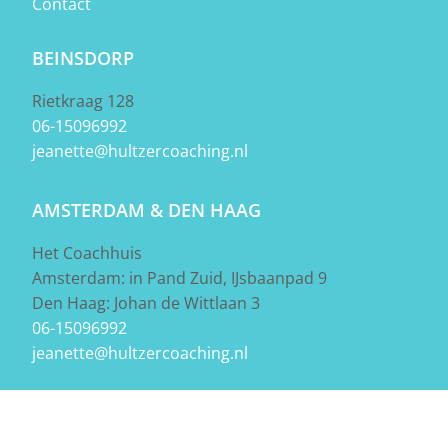
Contact
BEINSDORP
Rietkraag 128
06-15096992
jeanette@hultzercoaching.nl
AMSTERDAM & DEN HAAG
Het Coachhuis
Amsterdam: in Pand Zuid, IJsbaanpad 9
Den Haag: Johan de Wittlaan 3
06-15096992
jeanette@hultzercoaching.nl