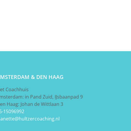
MSTERDAM & DEN HAAG
et Coachhuis
msterdam: in Pand Zuid, IJsbaanpad 9
en Haag: Johan de Wittlaan 3
6-15096992
eanette@hultzercoaching.nl