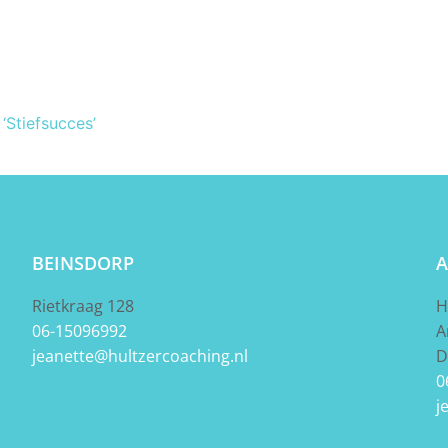
‘Stiefsucces’
BEINSDORP
A
Rietkraag 128
H
06-15096992
A
jeanette@hultzercoaching.nl
D
0
j