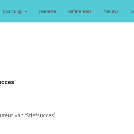
Coaching
Jeanette
Referenties
Nieuws
C
ucces’
uteur van ‘Stiefsucces’