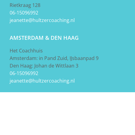
Rietkraag 128
06-15096992
jeanette@hultzercoaching.nl
AMSTERDAM & DEN HAAG
Het Coachhuis
Amsterdam: in Pand Zuid, IJsbaanpad 9
Den Haag: Johan de Wittlaan 3
06-15096992
jeanette@hultzercoaching.nl