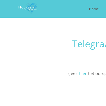
Home
Telegra
(lees
hier
het oorspr