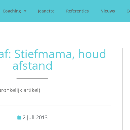
Coaching
Jeanette
Referenties
Nieuws
C
af: Stiefmama, houd
afstand
onkelijk artikel)
2 juli 2013