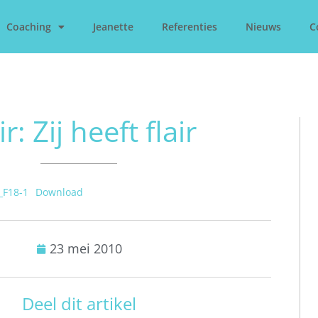
Coaching
Jeanette
Referenties
Nieuws
C
ir: Zij heeft flair
r_F18-1
Download
23 mei 2010
Deel dit artikel